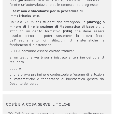
obbligatoriamente
il test TOLC B, che ha la funzione di
fornire un'autovalutazione sulle conoscenze pregresse.
Il test non è vincolante per la procedura di
immatricolazione.
Dall' a.a. 24-25 agli studenti che ottengono un
punteggio
minore di 1 nella sezione di Matematica di base
viene
attribuito un debito formativo
(OFA)
che deve essere
assolto prima di poter sostenere la prova finale
dell’insegnamento di Istituzioni di matematiche e
fondamenti di biostatistica.
Gli OFA potranno essere colmati tramite:
a) un test che verrà somministrato al termine dei corsi di
recupero
oppure
b) una prova preliminare contestuale all'esame di Istituzioni
di matematiche e fondamenti di biostatistica gestita dal
Docente del corso
COS'È E A COSA SERVE IL TOLC-B
Il TOLC-B è un test autovalutativo, obbligatorio, svolto on-line,