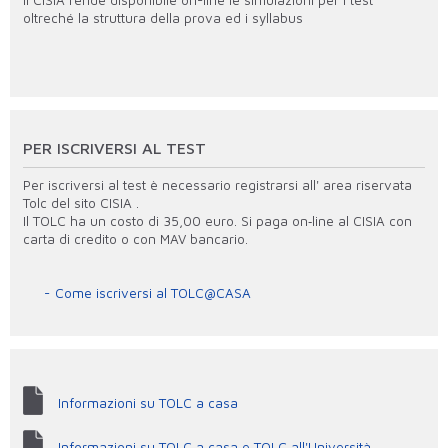
Il CISIA rende disponibile on-line le simulazioni per i test
oltreché la struttura della prova ed i syllabus
PER ISCRIVERSI AL TEST
Per iscriversi al test è necessario registrarsi all' area riservata
Tolc del sito CISIA .
Il TOLC ha un costo di 35,00 euro. Si paga on‐line al CISIA con
carta di credito o con MAV bancario.
Come iscriversi al TOLC@CASA
Informazioni su TOLC a casa
Informazioni su TOLC a casa e TOLC all'Università