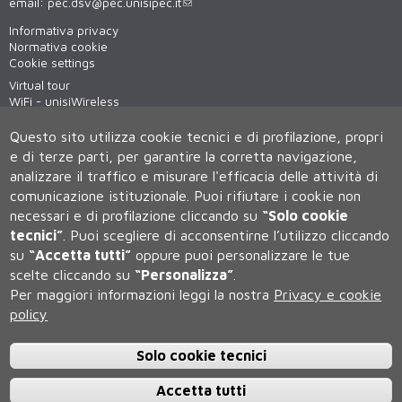
email:
pec.dsv@pec.unisipec.it
Informativa privacy
Normativa cookie
Cookie settings
Virtual tour
WiFi - unisiWireless
Questo sito utilizza cookie tecnici e di profilazione, propri
e di terze parti, per garantire la corretta navigazione,
analizzare il traffico e misurare l'efficacia delle attività di
comunicazione istituzionale.
Puoi rifiutare i cookie non
necessari e di profilazione cliccando su
“Solo cookie
tecnici”
.
Puoi scegliere di acconsentirne l’utilizzo cliccando
su
“Accetta tutti”
oppure puoi personalizzare le tue
Università degli Studi di Siena
scelte cliccando su
“Personalizza”
.
Rettorato, via Banchi di Sotto 55, 53100 Siena ITALIA
Per maggiori informazioni leggi la nostra
Privacy e cookie
P.IVA 00273530527 | C.F. 80002070524 | Caselle Pec:
Posta
Elettronica Certificata
policy
Contatti:
urp@unisi.it
- URP - Ufficio Relazioni con il Pubblico Tel.
0577 235555 (dal lunedì al venerdì dalle 9.30 alle 10.30)
Solo cookie tecnici
Accetta tutti